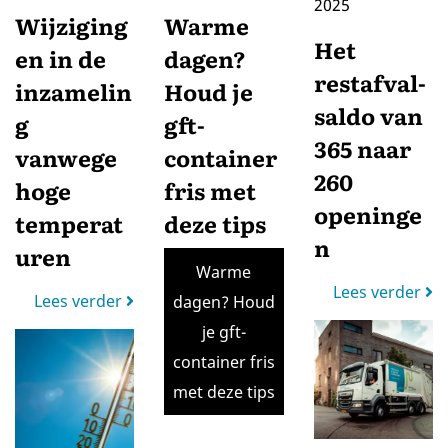
2025
Wijziging
Warme
Het
en in de
dagen?
restafval-
inzamelin
Houd je
saldo van
g
gft-
365 naar
vanwege
container
260
hoge
fris met
openinge
temperat
deze tips
n
uren
Lees verder
Warme
Lees verder
Lees verder
dagen? Houd
je gft-
container fris
met deze tips